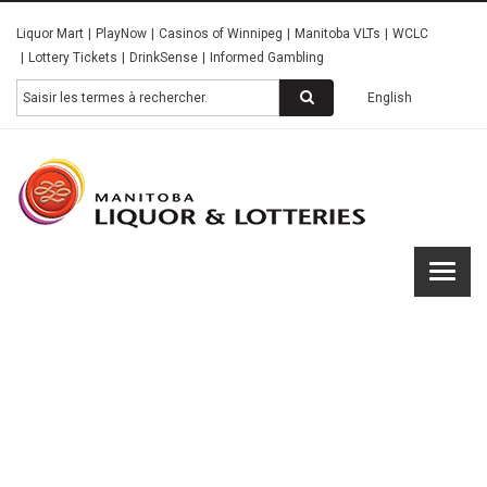
Skip
Liquor Mart
PlayNow
Casinos of Winnipeg
Manitoba VLTs
WCLC
to
Lottery Tickets
DrinkSense
Informed Gambling
main
content
Rechercher
English
Manitob
Liquor &
Lotterie