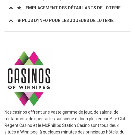
EMPLACEMENT DES DÉTAILLANTS DE LOTERIE
PLUS D’INFO POUR LES JOUEURS DE LOTERIE
Image
Nos casinos offrent une vaste gamme de jeux, de salons, de
restaurants, de spectacles sur scène et bien plus encore! Le Club
Regent Casino et le McPhillips Station Casino sont tous deux
situés à Winnipeg, à quelques minutes des principaux hôtels, du