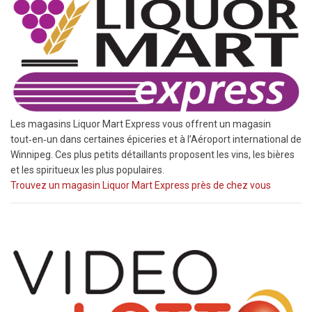
Image
Les magasins Liquor Mart Express vous offrent un magasin
tout‑en‑un dans certaines épiceries et à l’Aéroport international de
Winnipeg. Ces plus petits détaillants proposent les vins, les bières
et les spiritueux les plus populaires.
Trouvez un magasin Liquor Mart Express près de chez vous
Image