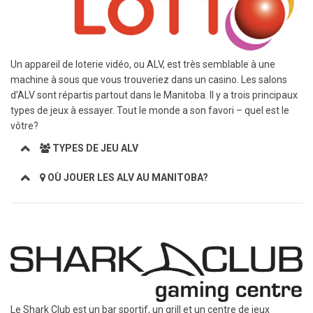
Un appareil de loterie vidéo, ou ALV, est très semblable à une
machine à sous que vous trouveriez dans un casino. Les salons
d’ALV sont répartis partout dans le Manitoba. Il y a trois principaux
types de jeux à essayer. Tout le monde a son favori – quel est le
vôtre?
TYPES DE JEU ALV
OÙ JOUER LES ALV AU MANITOBA?
Image
Le Shark Club est un bar sportif, un grill et un centre de jeux