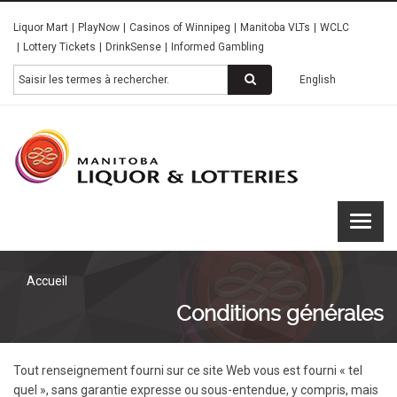
Skip
Liquor Mart
PlayNow
Casinos of Winnipeg
Manitoba VLTs
WCLC
to
Lottery Tickets
DrinkSense
Informed Gambling
main
content
Rechercher
English
Manitoba
Liquor &
Lotteries
Accueil
Conditions générales
Tout renseignement fourni sur ce site Web vous est fourni « tel
quel », sans garantie expresse ou sous-entendue, y compris, mais