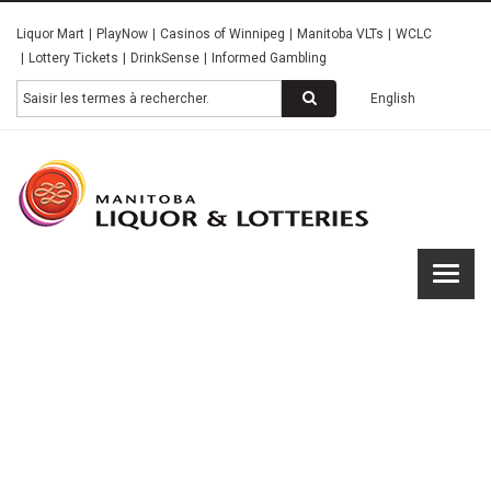
Skip
Liquor Mart
PlayNow
Casinos of Winnipeg
Manitoba VLTs
WCLC
to
Lottery Tickets
DrinkSense
Informed Gambling
main
content
Rechercher
English
Manitob
Liquor &
Lotterie