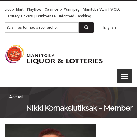
Skip
Liquor Mart
PlayNow
Casinos of Winnipeg
Manitoba VLTs
WCLC
to
Lottery Tickets
DrinkSense
Informed Gambling
main
content
Rechercher
English
Manitoba
Liquor &
Lotteries
Accueil
Nikki Komaksiutiksak - Member
Image