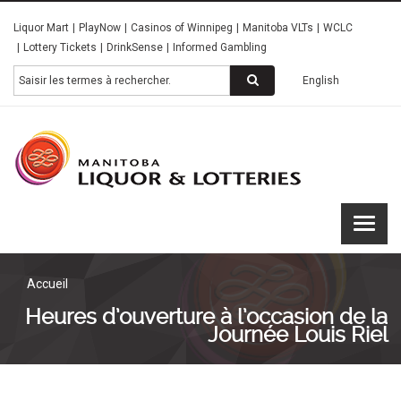
Skip
Liquor Mart
PlayNow
Casinos of Winnipeg
Manitoba VLTs
WCLC
to
Lottery Tickets
DrinkSense
Informed Gambling
main
content
Rechercher
English
Manitoba
Liquor &
Lotteries
Accueil
Heures d’ouverture à l’occasion de la
Journée Louis Riel