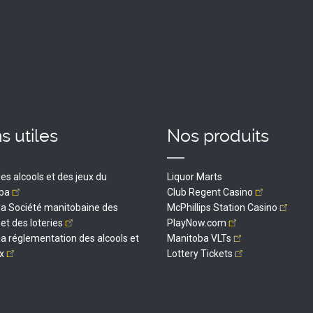
s utiles
Nos produits
es alcools et des jeux du
Liquor Marts
ba
Club Regent
Casino
 la Société manitobaine des
McPhillips Station
Casino
 et des
loteries
PlayNow.com
 la réglementation des alcools et
Manitoba
VLTs
x
Lottery
Tickets