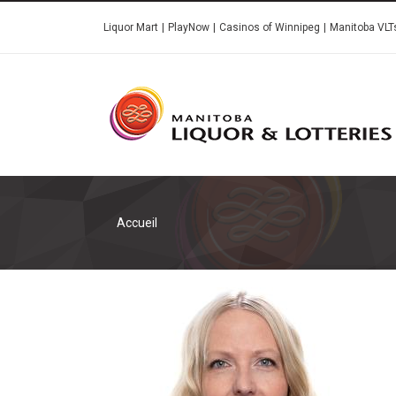
Skip
Liquor Mart
PlayNow
Casinos of Winnipeg
Manitoba VLT
to
main
content
Accueil
Image