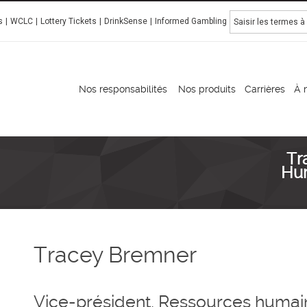
Rechercher
s
WCLC
Lottery Tickets
DrinkSense
Informed Gambling
Manitoba Liquor & Lotteries
Nos responsabilités
Nos produits
Carrières
À 
Tr
Hu
Tracey Bremner
Vice-président, Ressources humain